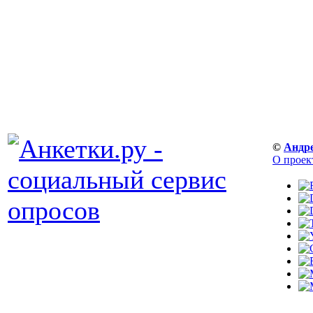
©
Андр
О проек