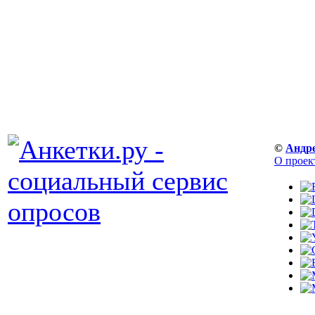
©
Андр
О проек