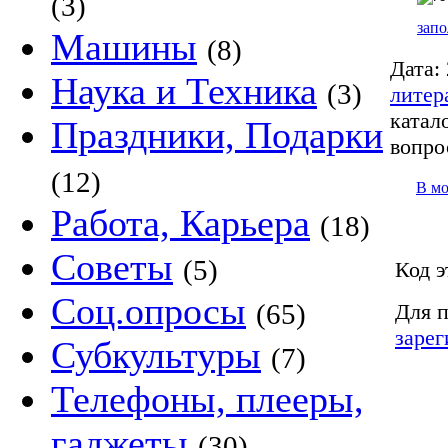
(3)
запо
Машины
(8)
Дата:
Наука и Техника
(3)
литер
катало
Праздники, Подарки
вопро
(12)
В м
Работа, Карьера
(18)
Советы
(5)
Код э
Соц.опросы
(65)
Для п
зарег
Субкультуры
(7)
Телефоны, плееры,
гаджеты
(30)