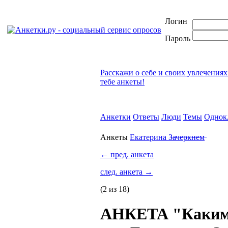
Логин
Пароль
Расскажи о себе и своих увлечениях
тебе анкеты!
Анкетки
Ответы
Люди
Темы
Однок
Анкеты
Екатерина З̶а̶ч̶е̶р̶к̶н̶е̶м̶
←
пред. анкета
след. анкета
→
(2 из 18)
АНКЕТА "Каким