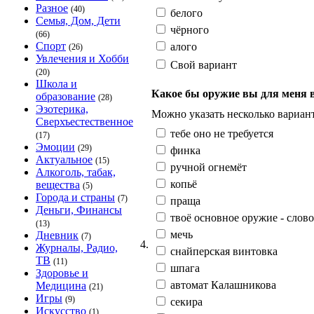
Разное
(40)
белого
Семья, Дом, Дети
чёрного
(66)
Спорт
алого
(26)
Увлечения и Хобби
Свой вариант
(20)
Школа и
Какое бы оружие вы для меня
образование
(28)
Эзотерика,
Можно указать несколько вариант
Сверхъестественное
тебе оно не требуется
(17)
Эмоции
(29)
финка
Актуальное
(15)
ручной огнемёт
Алкоголь, табак,
копьё
вещества
(5)
Города и страны
(7)
праща
Деньги, Финансы
твоё основное оружие - слово
(13)
мечь
Дневник
(7)
4.
Журналы, Радио,
снайперская винтовка
ТВ
(11)
шпага
Здоровье и
автомат Калашникова
Медицина
(21)
Игры
(9)
секира
Искусство
(1)