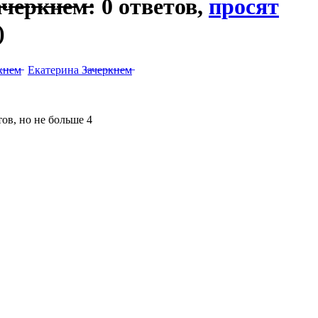
е̶р̶к̶н̶е̶м̶: 0 ответов,
просят
)
Екатерина З̶а̶ч̶е̶р̶к̶н̶е̶м̶
ов, но не больше 4