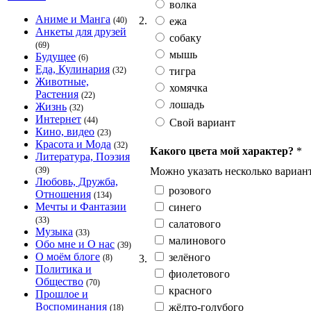
волка
Аниме и Манга
2.
ежа
(40)
Анкеты для друзей
собаку
(69)
мышь
Будущее
(6)
Еда, Кулинария
тигра
(32)
Животные,
хомячка
Растения
(22)
лошадь
Жизнь
(32)
Интернет
(44)
Свой вариант
Кино, видео
(23)
Красота и Мода
(32)
Какого цвета мой характер?
*
Литература, Поэзия
Можно указать несколько вариант
(39)
Любовь, Дружба,
розового
Отношения
(134)
Мечты и Фантазии
синего
(33)
салатового
Музыка
(33)
малинового
Обо мне и О нас
(39)
О моём блоге
зелёного
3.
(8)
Политика и
фиолетового
Общество
(70)
красного
Прошлое и
Воспоминания
жёлто-голубого
(18)