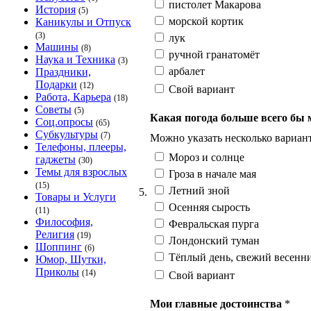
пистолет Макарова
История
(5)
морской кортик
Каникулы и Отпуск
(3)
лук
Машины
(8)
ручной гранатомёт
Наука и Техника
(3)
арбалет
Праздники,
Подарки
(12)
Свой вариант
Работа, Карьера
(18)
Советы
(5)
Какая погода больше всего бы
Соц.опросы
(65)
Субкультуры
(7)
Можно указать несколько вариант
Телефоны, плееры,
Мороз и солнце
гаджеты
(30)
Темы для взрослых
Гроза в начале мая
(15)
Летний зной
5.
Товары и Услуги
Осенняя сырость
(11)
Философия,
Февральская пурга
Религия
(19)
Лондонский туман
Шоппинг
(6)
Тёплый день, свежий весенни
Юмор, Шутки,
Приколы
(14)
Свой вариант
Мои главные достоинства
*