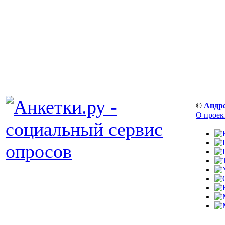
©
Андр
О проек