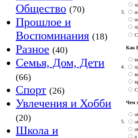
Общество
х
(70)
3.
и
Прошлое и
не
п
Воспоминания
(18)
С
Разное
Как 
(40)
Семья, Дом, Дети
в
4.
п
в
(66)
в
Спорт
(26)
С
Увлечения и Хобби
Чем 
о
(20)
5.
о
Школа и
о
а 