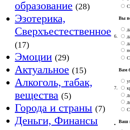
образование
(28)
С
Эзотерика,
Вы в
Сверхъестественное
да
6.
да
(17)
да
не
Эмоции
(29)
С
Актуальное
(15)
Вам 
Алкоголь, табак,
у
7.
к
вещества
(5)
да
да
Города и страны
(7)
С
Деньги, Финансы
Ваш 
•