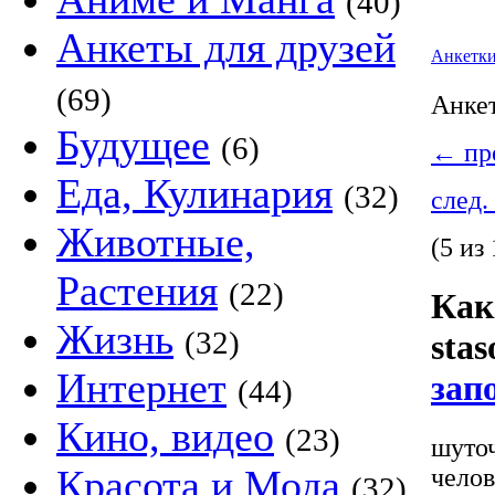
(40)
Анкеты для друзей
Анкетк
(69)
Анке
Будущее
(6)
←
пре
Еда, Кулинария
(32)
след.
Животные,
(5 из 
Растения
(22)
Как
Жизнь
(32)
stas
Интернет
зап
(44)
Кино, видео
(23)
шуточ
Красота и Мода
челов
(32)