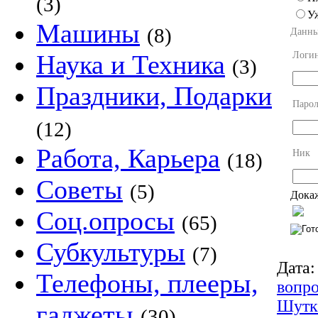
(3)
У
Машины
(8)
Данны
Логи
Наука и Техника
(3)
Праздники, Подарки
Парол
(12)
Работа, Карьера
Ник
(18)
Советы
(5)
Докаж
Соц.опросы
(65)
Субкультуры
(7)
Дата:
Телефоны, плееры,
вопр
Шутк
гаджеты
(30)