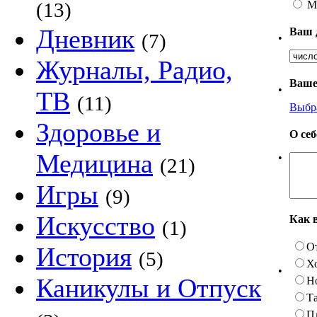
М
(13)
Дневник
Ваш 
(7)
•
Журналы, Радио,
Ваше
•
ТВ
(11)
Выбр
Здоровье и
О се
Медицина
•
(21)
Игры
(9)
Искусство
Как 
(1)
О
История
(5)
Х
•
Каникулы и Отпуск
Н
Та
П