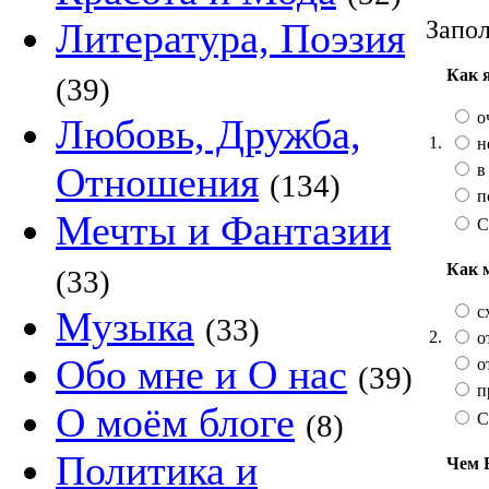
Запол
Литература, Поэзия
Как 
(39)
о
Любовь, Дружба,
1.
н
Отношения
в
(134)
п
Мечты и Фантазии
С
Как 
(33)
сх
Музыка
(33)
2.
от
Обо мне и О нас
от
(39)
п
О моём блоге
(8)
С
Политика и
Чем 