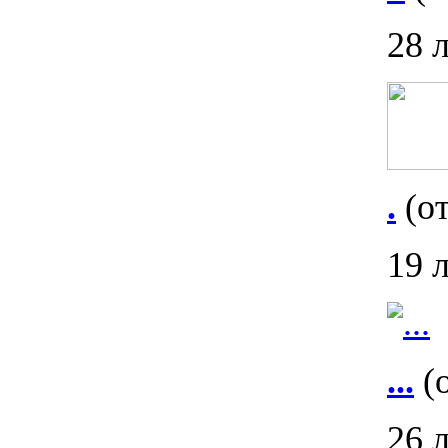
28 
.
(от
19 
...
(о
26 