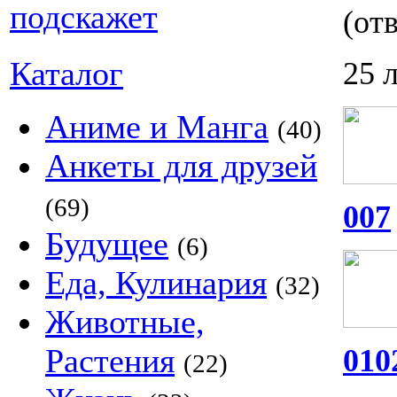
(отв
Каталог
25 
Аниме и Манга
(40)
Анкеты для друзей
(69)
007
Будущее
(6)
Еда, Кулинария
(32)
Животные,
Растения
010
(22)