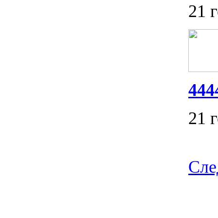
21 
444
21 
Сле