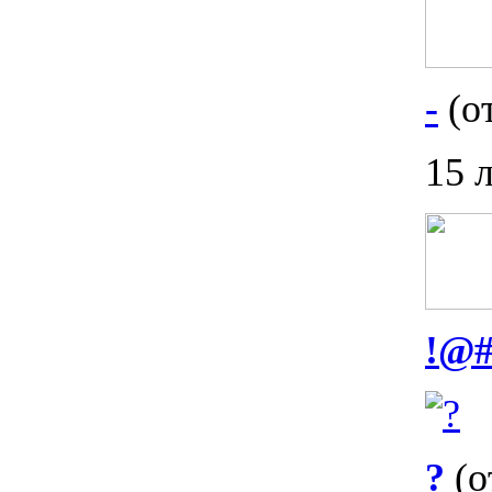
-
(от
15 
!@
?
(о