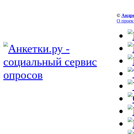
©
Андр
О проек