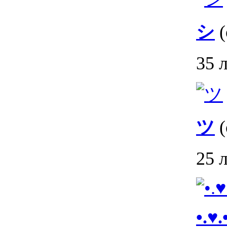
シ
(
35 
ツ
(
25 
•.♥.