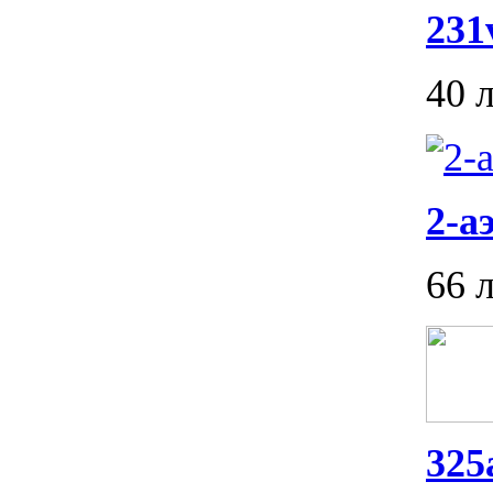
231
40 
2-а
66 
325