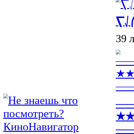
⎲⎷
39 
—
★
—