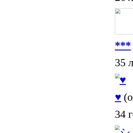
***
35 
♥
(о
34 