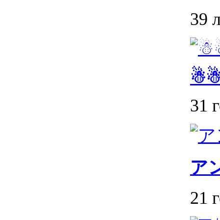
39 
☃
31 
ア
21 