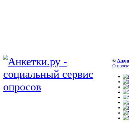
©
Андр
О проек