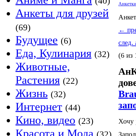
(40)
Анкетк
Анкеты для друзей
Анке
(69)
←
пре
Будущее
(6)
след.
Еда, Кулинария
(32)
(6 из 
Животные,
АнК
Растения
(22)
дов
Жизнь
Bra
(32)
зап
Интернет
(44)
Кино, видео
(23)
Хочу 
Красота и Мода
(32)
Запол