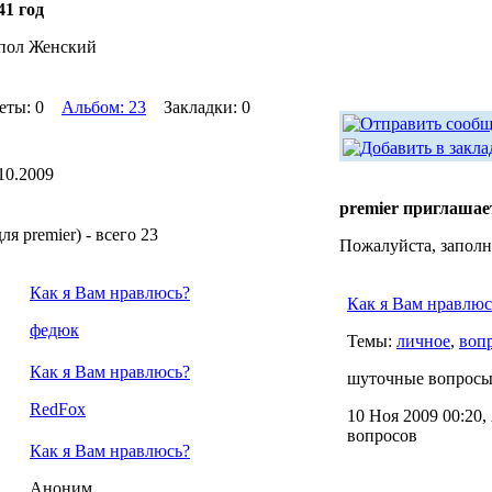
41 год
пол Женский
еты: 0
Альбом: 23
Закладки: 0
10.2009
premier приглашае
я premier) - всего 23
Пожалуйста, заполн
Как я Вам нравлюсь?
Как я Вам нравлюс
федюк
Темы:
личное
,
воп
Как я Вам нравлюсь?
шуточные вопросы 
RedFox
10 Ноя 2009 00:20,
вопросов
Как я Вам нравлюсь?
Аноним