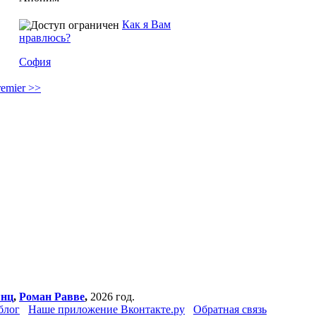
Как я Вам
нравлюсь?
София
remier >>
янц
,
Роман Равве
,
2026 год.
блог
Наше приложение Вконтакте.ру
Обратная связь