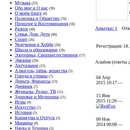
Музыка
(33)
Обо мне и О нас
(39)
О моём блоге
(8)
Политика и Общество
(70)
Прошлое и Воспоминания
(18)
Анкетки: 1
Отв
Разное
(40)
Семья, Дом, Дети
(66)
Спорт
(26)
Увлечения и Хобби
(20)
Регистрация:
18.
Школа и образование
(28)
Эзотерика, Сверхъестественное
(17)
Эмоции
(29)
Альбом (ответы дл
Актуальное
(15)
Алкоголь, табак, вещества
(5)
Города и страны
(7)
04 Апр
Деньги, Финансы
(13)
2015 19:17 —
Дневник
(7)
Журналы, Радио, ТВ
(11)
15 Янв
Здоровье и Медицина
(21)
2015 11:29 —
Игры
(9)
Искусство
(1)
История
(5)
Каникулы и Отпуск
(3)
09 Ноя
Машины
(8)
2014 00:08 —
Наука и Техника
(3)