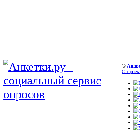
©
Андр
О проек