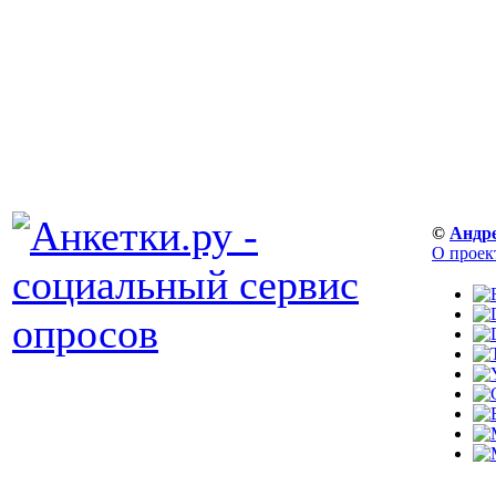
©
Андр
О проек