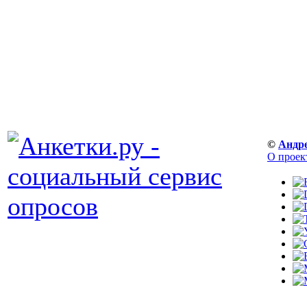
©
Андр
О проек