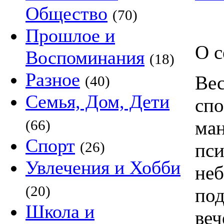
Общество
(70)
Прошлое и
О с
Воспоминания
(18)
Разное
Вес
(40)
Семья, Дом, Дети
спо
(66)
ма
Спорт
(26)
пси
Увлечения и Хобби
неб
(20)
под
Школа и
веч