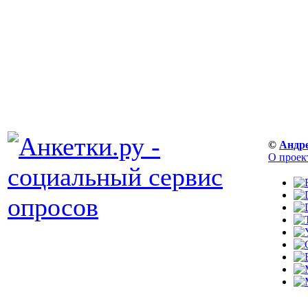
©
Андр
О проек