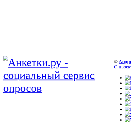
©
Андр
О проек