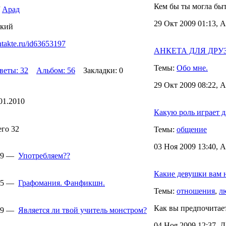
Кем бы ты могла быть
/
Арад
29 Окт 2009 01:13, 
ский
ntakte.ru/id63653197
АНКЕТА ДЛЯ ДРУЗЕЙ
Темы:
Обо мне.
веты: 32
Альбом: 56
Закладки: 0
29 Окт 2009 08:22, 
01.2010
Какую роль играет д
его 32
Темы:
общение
03 Ноя 2009 13:40, 
:09 —
Употребляем??
Какие девушки вам 
:35 —
Графомания. Фанфикшн.
Темы:
отношения
,
л
Как вы предпочитает
:39 —
Является ли твой учитель монстром?
04 Ноя 2009 12:37, 