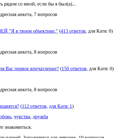
 рядом со мной, если бы я был(а)...
Адресная анкета, 7 вопросов
 "Я в твоем объективе."
(
413 ответов
, для Катя: 0)
Адресная анкета, 8 вопросов
ля Вас первое впечатление?
(
150 ответов
, для Катя: 0)
Адресная анкета, 8 вопросов
нравятся?
(
112 ответов
,
для Катя: 1
)
юбовь
,
чувства
,
дружба
е знакомиться.
Для парней, Заполняется для девушек, 10 вопросов