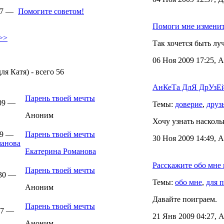
07 —
Помогите советом!
Помоги мне изменит
>>
Так хочется быть л
06 Ноя 2009 17:25, 
ля Катя) - всего 56
АнКеТа ДлЯ ДрУзЕй
Парень твоей мечты
:09 —
Темы:
доверие
,
друз
Аноним
Хочу узнать насколь
39 —
Парень твоей мечты
30 Ноя 2009 14:49, 
Екатерина Романова
Расскажите обо мне
Парень твоей мечты
:30 —
Темы:
обо мне
,
для 
Аноним
Давайте поиграем.
Парень твоей мечты
:47 —
21 Янв 2009 04:27, 
Аноним