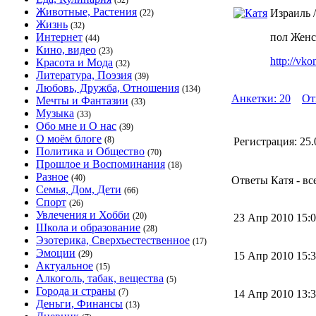
(32)
Животные, Растения
Израиль 
(22)
Жизнь
(32)
Интернет
пол Жен
(44)
Кино, видео
(23)
http://vko
Красота и Мода
(32)
Литература, Поэзия
(39)
Любовь, Дружба, Отношения
(134)
Анкетки: 20
От
Мечты и Фантазии
(33)
Музыка
(33)
Обо мне и О нас
(39)
О моём блоге
(8)
Регистрация:
25.
Политика и Общество
(70)
Прошлое и Воспоминания
(18)
Разное
(40)
Ответы Катя - вс
Семья, Дом, Дети
(66)
Спорт
(26)
Увлечения и Хобби
(20)
23 Апр 2010 15
Школа и образование
(28)
Эзотерика, Сверхъестественное
(17)
Эмоции
(29)
15 Апр 2010 15
Актуальное
(15)
Алкоголь, табак, вещества
(5)
Города и страны
(7)
14 Апр 2010 13
Деньги, Финансы
(13)