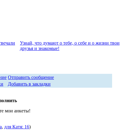
твeчали
Узнай, что думают о тебе, о себе и о жизни твои
друзья и знакомые!
Отправить сообщение
Добавить в закладки
полнить
те мои анкеты!
а
,
для Катя: 16
)