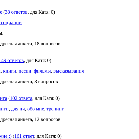
е
(
38 ответов
, для Катя: 0)
ссоциации
ы.
Адресная анкета, 18 вопросов
149 ответов
, для Катя: 0)
ч
,
книги
,
песни
,
фильмы
,
высказывания
Адресная анкета, 8 вопросов
нига
(
102 ответа
, для Катя: 0)
ниги
,
для пч
,
обо мне
,
тренинг
Адресная анкета, 12 вопросов
мне :)
(
161 ответ
, для Катя: 0)