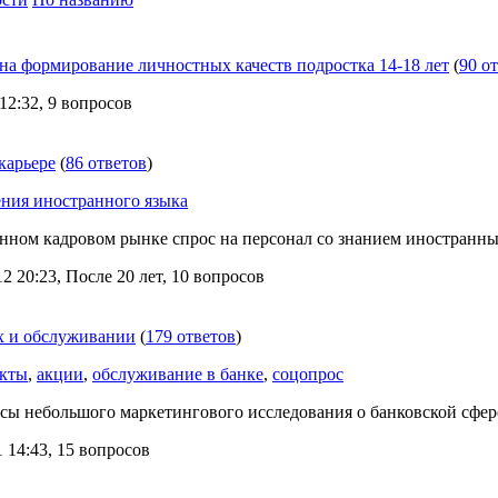
на формирование личностных качеств подростка 14-18 лет
(
90 о
2:32, 9 вопросов
карьере
(
86 ответов
)
ения иностранного языка
нном кадровом рынке спрос на персонал со знанием иностранных
 20:23, После 20 лет, 10 вопросов
х и обслуживании
(
179 ответов
)
укты
,
акции
,
обслуживание в банке
,
соцопрос
сы небольшого маркетингового исследования о банковской сфере
 14:43, 15 вопросов