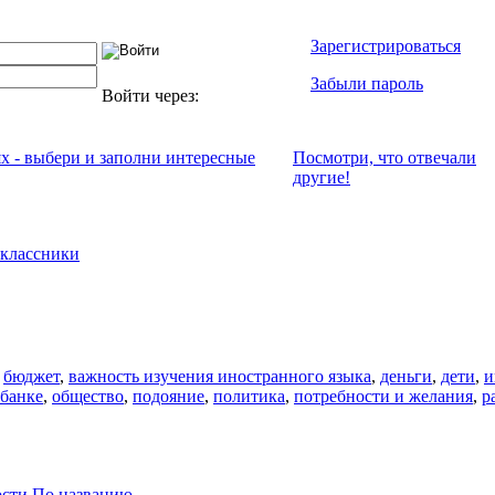
Зарегистрироваться
Забыли пароль
Войти через:
ях - выбери и заполни интересные
Посмотри, что отвeчали
другие!
классники
,
бюджет
,
важность изучения иностранного языка
,
деньги
,
дети
,
и
 банке
,
общество
,
подояние
,
политика
,
потребности и желания
,
р
ости
По названию