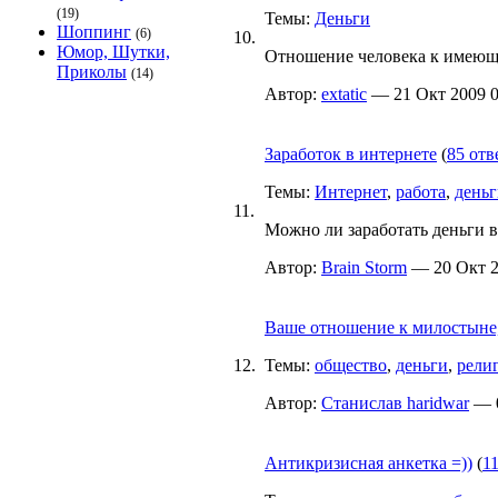
(19)
Темы:
Деньги
Шоппинг
(6)
10.
Юмор, Шутки,
Отношение человека к имеющи
Приколы
(14)
Автор:
extatic
— 21 Окт 2009 0
Заработок в интернете
(
85 отв
Темы:
Интернет
,
работа
,
день
11.
Можно ли заработать деньги в
Автор:
Brain Storm
— 20 Окт 20
Ваше отношение к милостыне,
12.
Темы:
общество
,
деньги
,
рели
Автор:
Станислав haridwar
— 0
Антикризисная анкетка =))
(
1