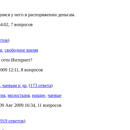
мся у него в распоряжении деньгам.
4:02, 7 вопросов
етов
)
ги
,
свободное время
 сети Интернет?
09 12:11, 8 вопросов
 чаевым и др.
(
173 ответа
)
гия
,
милостыня
,
нищие
,
чаевые
9 Авг 2009 16:34, 11 вопросов
1919 ответов
)