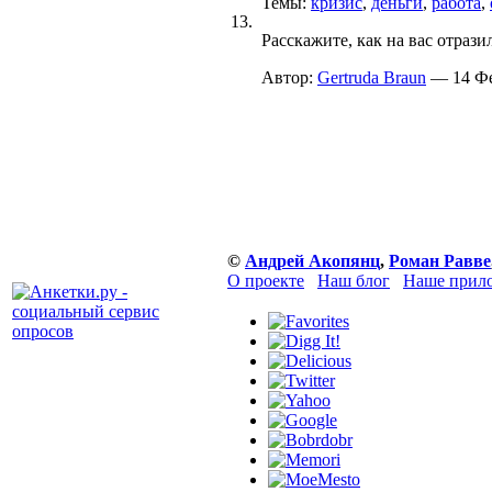
Темы:
кризис
,
деньги
,
работа
,
13.
Расскажите, как на вас отраз
Автор:
Gertruda Braun
— 14 Фев
©
Андрей Акопянц
,
Роман Равве
О проекте
Наш блог
Наше прило