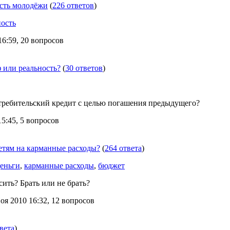
ость молодёжи
(
226 ответов
)
ость
6:59, 20 вопросов
 или реальность?
(
30 ответов
)
требительский кредит с целью погашения предыдущего?
5:45, 5 вопросов
етям на карманные расходы?
(
264 ответа
)
еньги
,
карманные расходы
,
бюджет
сить? Брать или не брать?
я 2010 16:32, 12 вопросов
вета
)