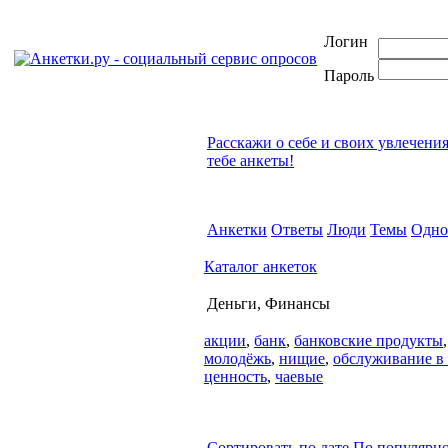
Логин
Пароль
Расскажи о себе и своих увлечени
тебе анкеты!
Анкетки
Ответы
Люди
Темы
Одно
Каталог анкеток
Деньги, Финансы
акции
,
банк
,
банковские продукты
молодёжь
,
нищие
,
обслуживание в
ценность
,
чаевые
Сортировать по дате
По популярн