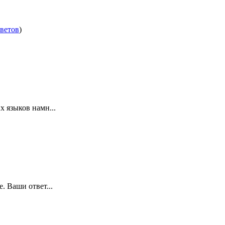
тветов
)
 языков намн...
. Ваши ответ...