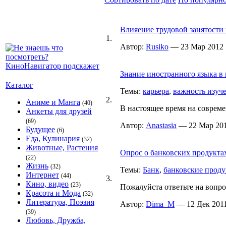
Влияение трудовой занятости 
1.
Автор:
Rusiko
— 23 Мар 2012 1
Знание иностранного языка в 
Каталог
Темы:
карьера
,
важность изуч
2.
Аниме и Манга
(40)
В настоящее время на совреме
Анкеты для друзей
(69)
Автор:
Anastasia
— 22 Мар 2012
Будущее
(6)
Еда, Кулинария
(32)
Животные, Растения
Опрос о банковских продукта
(22)
Жизнь
(32)
Темы:
Банк
,
банковские прод
Интернет
(44)
3.
Кино, видео
(23)
Пожалуйста ответьте на вопро
Красота и Мода
(32)
Литература, Поэзия
Автор:
Dima_M
— 12 Дек 2011
(39)
Любовь, Дружба,