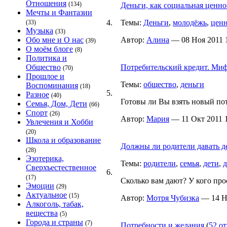
Отношения
(134)
Деньги, как социальная ценн
Мечты и Фантазии
4.
Темы:
Деньги
,
молодёжь
,
ценн
(33)
Музыка
(33)
Обо мне и О нас
Автор:
Алина
— 08 Ноя 2011 1
(39)
О моём блоге
(8)
Политика и
Общество
Потребительский кредит. Миф
(70)
Прошлое и
Темы:
общество
,
деньги
Воспоминания
(18)
5.
Разное
(40)
Готовы ли Вы взять новый по
Семья, Дом, Дети
(66)
Спорт
(26)
Автор:
Мария
— 11 Окт 2011 1
Увлечения и Хобби
(20)
Школа и образование
Должны ли родители давать д
(28)
Эзотерика,
Темы:
родители
,
семья
,
дети
,
д
Сверхъестественное
6.
(17)
Сколько вам дают? У кого про
Эмоции
(29)
Актуальное
(15)
Автор:
Мотря Чубизка
— 14 Но
Алкоголь, табак,
вещества
(5)
Города и страны
(7)
Потребности и желания
(
52 от