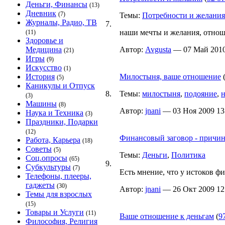
Деньги, Финансы
(13)
Дневник
(7)
Темы:
Потребности и желания
Журналы, Радио, ТВ
7.
наши мечты и желания, отнош
(11)
Здоровье и
Медицина
Автор:
Avgusta
— 07 Май 2010 
(21)
Игры
(9)
Искусство
(1)
История
Милостыня, ваше отношение
(5)
Каникулы и Отпуск
8.
Темы:
милостыня
,
подояние
,
(3)
Машины
(8)
Автор:
jnani
— 03 Ноя 2009 13:
Наука и Техника
(3)
Праздники, Подарки
(12)
Финансовый заговор - причина
Работа, Карьера
(18)
Советы
(5)
Темы:
Деньги
,
Политика
Соц.опросы
(65)
9.
Субкультуры
(7)
Есть мнение, что у истоков ф
Телефоны, плееры,
гаджеты
(30)
Автор:
jnani
— 26 Окт 2009 12:
Темы для взрослых
(15)
Товары и Услуги
(11)
Ваше отношение к деньгам
(
9
Философия, Религия