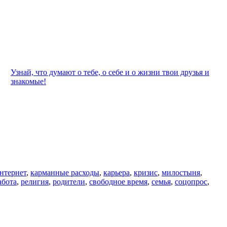
Узнай, что думают о тебе, о себе и о жизни твои друзья и
знакомые!
нтернет
,
карманные расходы
,
карьера
,
кризис
,
милостыня
,
абота
,
религия
,
родители
,
свободное время
,
семья
,
соцопрос
,