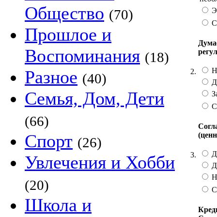
Общество
Эк
(70)
С
Прошлое и
Дума
Воспоминания
регу
(18)
Н
Разное
2.
(40)
Да
Семья, Дом, Дети
З
С
(66)
Согла
(цен
Спорт
(26)
Д
3.
Увлечения и Хобби
Д
Не
(20)
С
Школа и
Креди