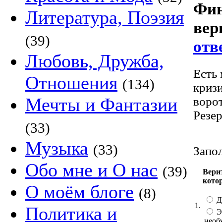
Фин
Литература, Поэзия
вер
(39)
отв
Любовь, Дружба,
Есть
Отношения
(134)
кризи
Мечты и Фантазии
воро
Резер
(33)
Музыка
(33)
Запол
Обо мне и О нас
(39)
Вери
кото
О моём блоге
(8)
Да
1.
Политика и
Эк
необ