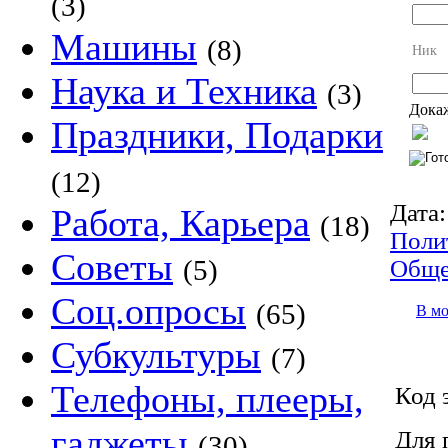
(3)
Машины
(8)
Ник
Наука и Техника
(3)
Докаж
Праздники, Подарки
(12)
Дата:
Работа, Карьера
(18)
Поли
Советы
(5)
Обще
Соц.опросы
(65)
В м
Субкультуры
(7)
Телефоны, плееры,
Код 
гаджеты
Для 
(30)