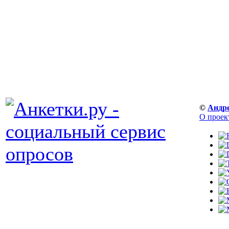
©
Андр
О проек