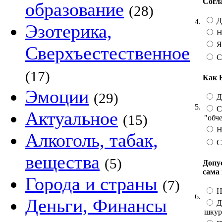
Согл
образование
(28)
Д
4.
Эзотерика,
Не
Я
Сверхъестественное
С
(17)
Как 
Эмоции
(29)
Д
5.
С
Актуальное
(15)
"обч
Не
Алкоголь, табак,
С
вещества
(5)
Допу
сама
Города и страны
(7)
Н
6.
Деньги, Финансы
Да
шкур