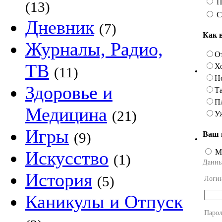
Пр
(13)
С
Дневник
(7)
Как 
Журналы, Радио,
О
ТВ
Х
(11)
•
Н
Здоровье и
Та
П
Медицина
(21)
У
Игры
Ваш 
(9)
•
М
Искусство
(1)
Данны
История
(5)
Логи
Каникулы и Отпуск
Парол