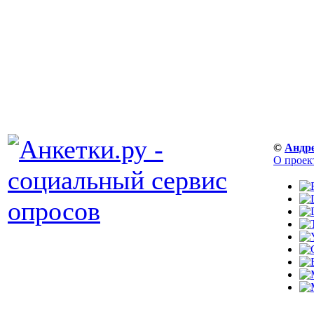
©
Андр
О проек