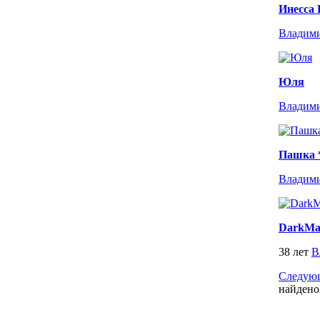
Инесса 
Владим
Юля
Владим
Пашка 
Владим
DarkMa
38 лет
В
Следующ
найдено