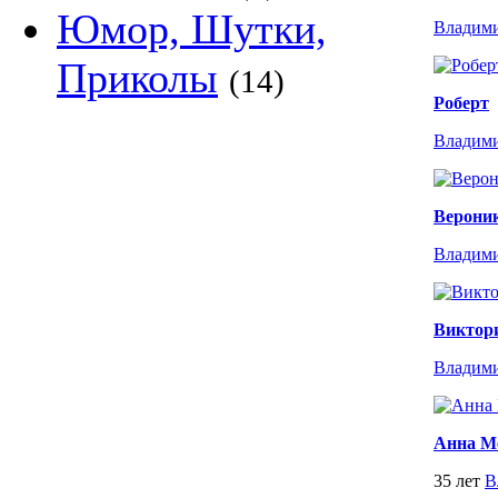
Юмор, Шутки,
Владим
Приколы
(14)
Роберт
Владим
Верони
Владим
Виктор
Владим
Анна 
35 лет
В