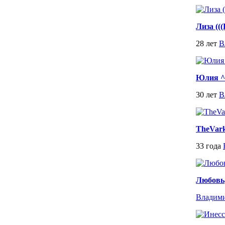
Лиза ((
28 лет
В
Юлия ^
30 лет
В
TheVar
33 года
Любовь
Владим