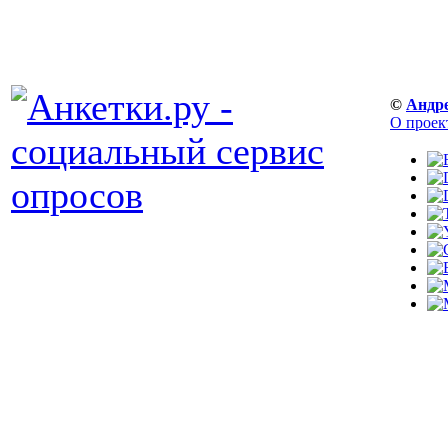
©
Андр
О проек