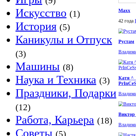
(9)
Искусство
Махх
(1)
42 года
История
(5)
Каникулы и Отпуск
Рустам
(3)
Владим
Машины
(8)
Наука и Техника
Катя ^
(3)
PrInCeS
Праздники, Подарки
Владим
(12)
Виктор 
Работа, Карьера
(18)
Владим
Советы
(5)