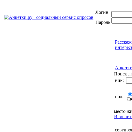
Логин
Пароль
Расскаж
интерес
Анкетк
Поиск л
ник:
пол:
Л
место жи
Изменит
сортиро