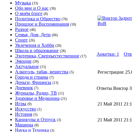
Музыка
(33)
Обо мне и О нас
(39)
О моём блоге
(8)
Политика и Общество
(70)
Прошлое и Воспоминания
(18)
Разное
(40)
Семья, Дом, Дети
(66)
Спорт
(26)
Увлечения и Хобби
(20)
Школа и образование
(28)
Анкетки: 1
Отв
Эзотерика, Сверхъестественное
(17)
Эмоции
(29)
Актуальное
(15)
Алкоголь, табак, вещества
Регистрация:
25.
(5)
Города и страны
(7)
Деньги, Финансы
(13)
Дневник
Ответы Виктор За
(7)
Журналы, Радио, ТВ
(11)
Здоровье и Медицина
(21)
Игры
21 Май 2011 21
(9)
Искусство
(1)
История
(5)
Каникулы и Отпуск
21 Май 2011 21:
(3)
Машины
(8)
Наука и Техника
(3)