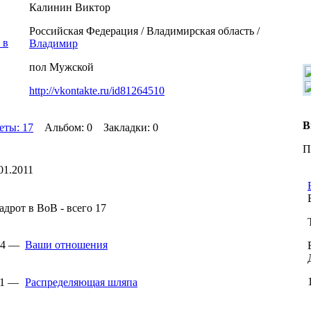
Калинин Виктор
Российская Федерация / Владимирская область /
Владимир
пол Мужской
http://vkontakte.ru/id81264510
В
еты: 17
Альбом: 0 Закладки: 0
П
01.2011
дрот в ВоВ - всего 17
:14 —
Ваши отношения
11 —
Распределяющая шляпа