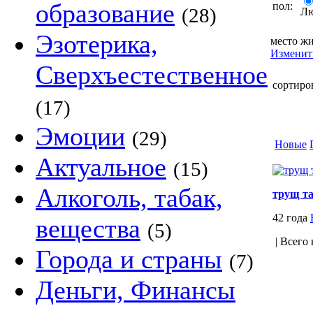
образование
пол:
(28)
Л
Эзотерика,
место жи
Изменит
Сверхъестественное
сортиро
(17)
Эмоции
(29)
Новые
Актуальное
(15)
Алкоголь, табак,
трущ т
42 года
вещества
(5)
| Всего 
Города и страны
(7)
Деньги, Финансы