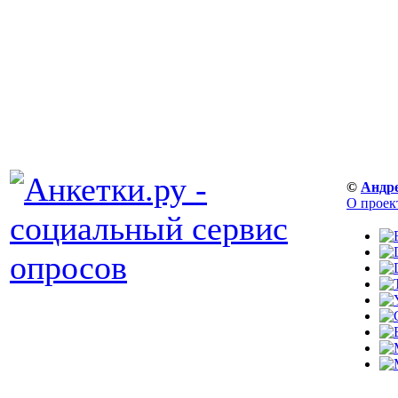
©
Андр
О проек