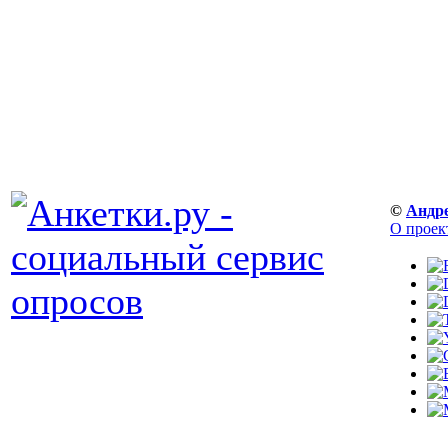
©
Андр
О проек