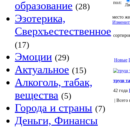
образование
пол:
(28)
Л
Эзотерика,
место жи
Изменит
Сверхъестественное
сортиро
(17)
Эмоции
(29)
Новые
Актуальное
(15)
Алкоголь, табак,
трущ т
42 года
вещества
(5)
| Всего 
Города и страны
(7)
Деньги, Финансы