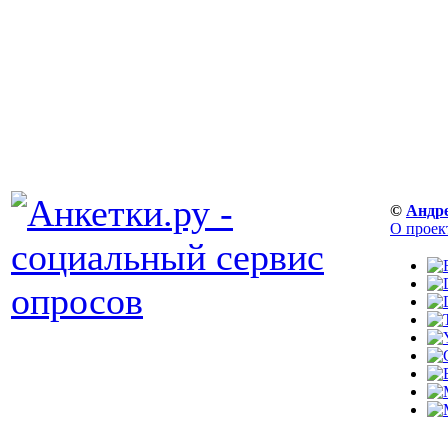
©
Андр
О проек