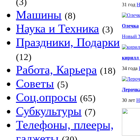
(3)
31 год
Н
Машины
(8)
Наука и Техника
Олечка
(3)
Новый 
Праздники, Подарки
(12)
кирилл
Работа, Карьера
(18)
34 года
Советы
(5)
Лерочк
Соц.опросы
(65)
30 лет
Н
Субкультуры
(7)
Телефоны, плееры,
гаджеты
(30)