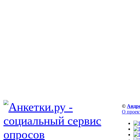
©
Андр
О проек