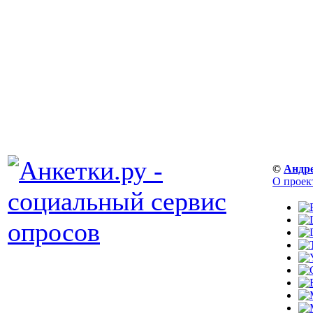
©
Андр
О проек