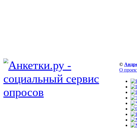
©
Андр
О проек