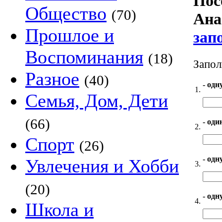
Пос
Общество
(70)
Ана
Прошлое и
зап
Воспоминания
(18)
Запол
Разное
(40)
- одн
1.
Семья, Дом, Дети
(66)
- оди
2.
Спорт
(26)
- одн
Увлечения и Хобби
3.
(20)
- одн
4.
Школа и