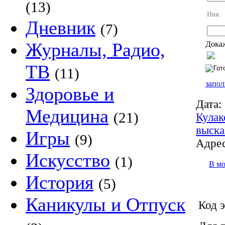
(13)
Ник
Дневник
(7)
Журналы, Радио,
Докаж
ТВ
(11)
запол
Здоровье и
Дата:
Медицина
(21)
Кулак
выска
Игры
(9)
Адрес
Искусство
(1)
В м
История
(5)
Каникулы и Отпуск
Код э