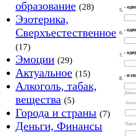
образование
(28)
- одн
5.
Эзотерика,
Сверхъестественное
- оди
6.
(17)
- од
7.
Эмоции
(29)
Актуальное
(15)
- и е
8.
Алкоголь, табак,
Данны
вещества
(5)
Логи
Города и страны
(7)
Деньги, Финансы
Парол