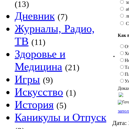
(13)
з
а
Дневник
(7)
л
С
Журналы, Радио,
Как 
ТВ
(11)
О
Здоровье и
Х
•
Н
Медицина
(21)
Та
П
Игры
(9)
У
Докаж
Искусство
(1)
История
(5)
запол
Каникулы и Отпуск
Дата: