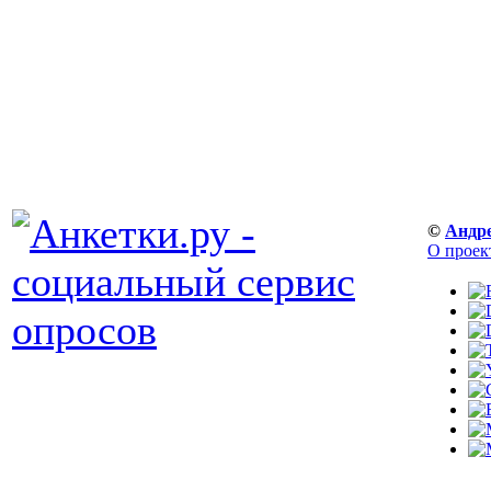
©
Андр
О проек