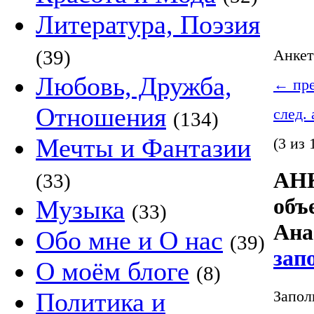
Литература, Поэзия
(39)
Анке
Любовь, Дружба,
←
пре
Отношения
след.
(134)
Мечты и Фантазии
(3 из 
АНК
(33)
объ
Музыка
(33)
Ана
Обо мне и О нас
(39)
зап
О моём блоге
(8)
Запол
Политика и