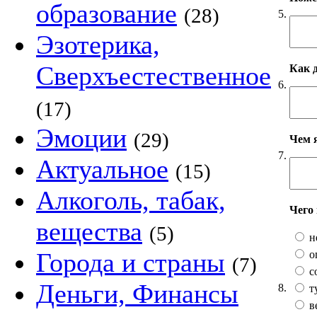
образование
(28)
5.
Эзотерика,
Сверхъестественное
Как 
6.
(17)
Эмоции
(29)
Чем 
7.
Актуальное
(15)
Алкоголь, табак,
Чего
вещества
(5)
н
Города и страны
о
(7)
с
Деньги, Финансы
8.
т
в