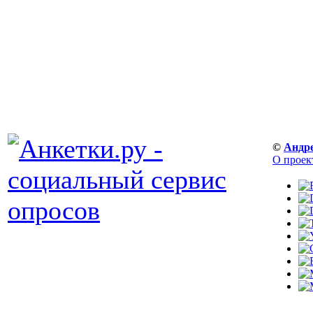
©
Андр
О проек