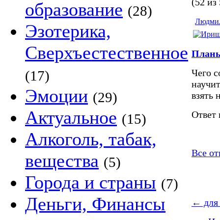
(52 из
образование
(28)
Людми
Эзотерика,
Сверхъестественное
Планы
Чего с
(17)
научит
Эмоции
(29)
взять 
Актуальное
Ответ 
(15)
Алкоголь, табак,
Все от
вещества
(5)
Города и страны
(7)
Деньги, Финансы
←
для