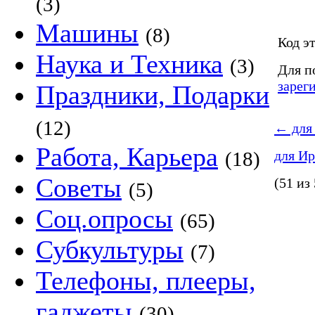
(3)
Машины
(8)
Код эт
Наука и Техника
(3)
Для п
зарег
Праздники, Подарки
(12)
←
для
Работа, Карьера
(18)
для И
Советы
(51 из
(5)
Соц.опросы
(65)
Субкультуры
(7)
Телефоны, плееры,
гаджеты
(30)