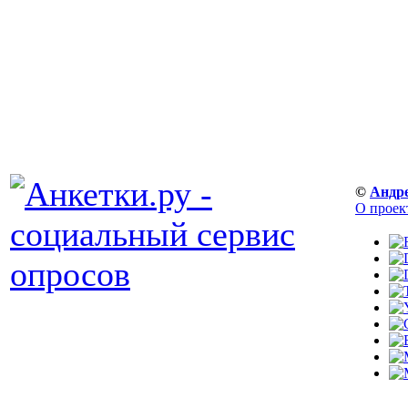
©
Андр
О проек