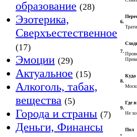
образование
(28)
Эзотерика,
Пере
6.
Трати
Сверхъестественное
Сход
(17)
7.
Прове
Эмоции
(29)
Прико
Актуальное
(15)
Куда
8.
Алкоголь, табак,
Моск
вещества
(5)
Где в
9.
Города и страны
(7)
Не хо
Деньги, Финансы
Пол
•