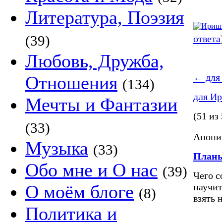
Литература, Поэзия
(39)
ответа
Любовь, Дружба,
←
для
Отношения
(134)
для И
Мечты и Фантазии
(51 из
(33)
Аноним
Музыка
(33)
Планы
Обо мне и О нас
(39)
Чего с
О моём блоге
научит
(8)
взять 
Политика и