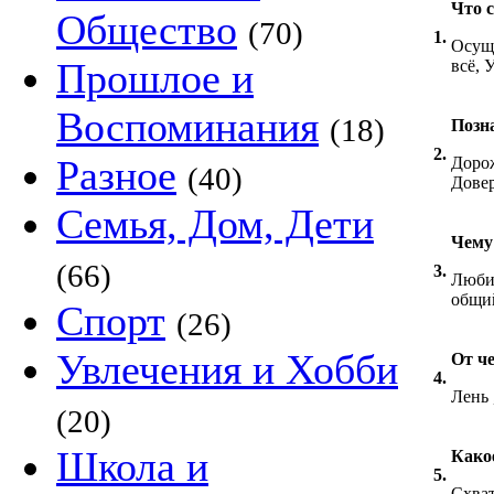
Что 
Общество
(70)
1.
Осуще
Прошлое и
всё, 
Воспоминания
(18)
Позн
2.
Разное
Дорож
(40)
Довер
Семья, Дом, Дети
Чему
(66)
3.
Любит
общи
Спорт
(26)
Увлечения и Хобби
От че
4.
Лень 
(20)
Школа и
Како
5.
Схват