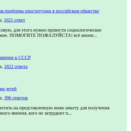
я проблема проституции в российском обществе
а,
1021 ответ
овую, для этого нужно провести социологическое
ание. ПОМОГИТЕ ПОЖАЛУЙСТА! всё анони...
ошение к СССР
в,
1822 ответа
ия детей
в,
396 ответов
етить на представленную ниже анкету для получения
ного мнения, кого не затруднит п...