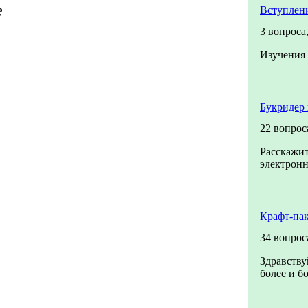
Вступлен
?
3 вопроса
Изучения 
Букридер 
22 вопрос
Расскажит
электронн
Крафт-па
34 вопрос
Здравству
более и б