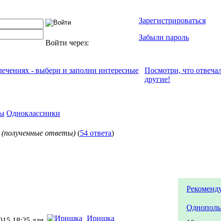
Зарегистрироваться
Забыли пароль
Войти через:
влечениях - выбери и заполни интересные
Посмотри, что отвeча
другие!
ы
Одноклассники
м
(полученные ответы)
(
54 ответа
)
Рекоменд
Однополы
Иришка
015 18:25 для