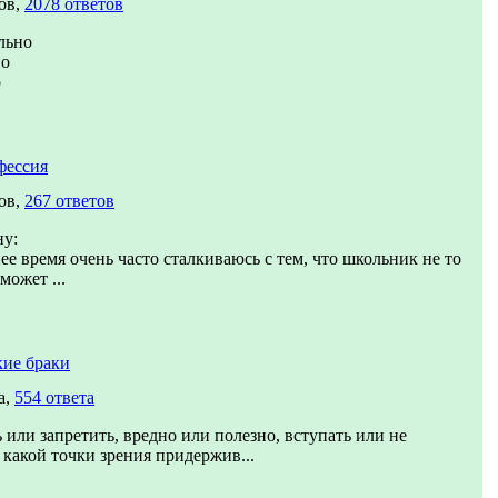
ов,
2078 ответов
льно
но
о
фессия
ов,
267 ответов
ну:
ее время очень часто сталкиваюсь с тем, что школьник не то
может ...
кие браки
а,
554 ответа
 или запретить, вредно или полезно, вступать или не
- какой точки зрения придержив...