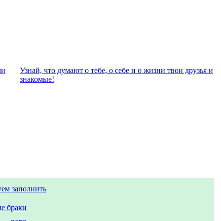
ли
Узнай, что думают о тебе, о себе и о жизни твои друзья и
знакомые!
уем заполнить
е браки