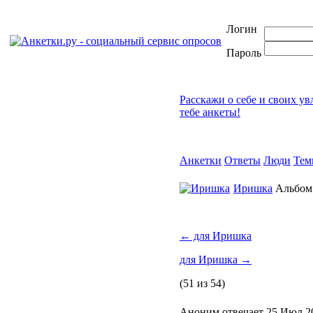
Логин
Пароль
Расскажи о себе и своих у
тебе анкеты!
Анкетки
Ответы
Люди
Тем
Иришка
Альбо
←
для Иришка
для Иришка
→
(51 из 54)
Аноним отвечает 25 Июл 2