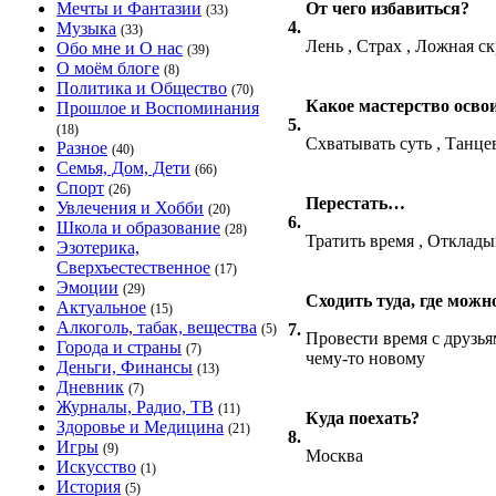
Мечты и Фантазии
От чего избавиться?
(33)
4.
Музыка
(33)
Лень , Страх , Ложная с
Обо мне и О нас
(39)
О моём блоге
(8)
Политика и Общество
(70)
Какое мастерство осво
Прошлое и Воспоминания
5.
(18)
Схватывать суть , Танце
Разное
(40)
Семья, Дом, Дети
(66)
Спорт
(26)
Перестать…
Увлечения и Хобби
(20)
6.
Школа и образование
(28)
Тратить время , Откладыв
Эзотерика,
Сверхъестественное
(17)
Эмоции
(29)
Сходить туда, где мож
Актуальное
(15)
Алкоголь, табак, вещества
7.
(5)
Провести время с друзья
Города и страны
(7)
чему-то новому
Деньги, Финансы
(13)
Дневник
(7)
Журналы, Радио, ТВ
(11)
Куда поехать?
Здоровье и Медицина
(21)
8.
Игры
(9)
Москва
Искусство
(1)
История
(5)