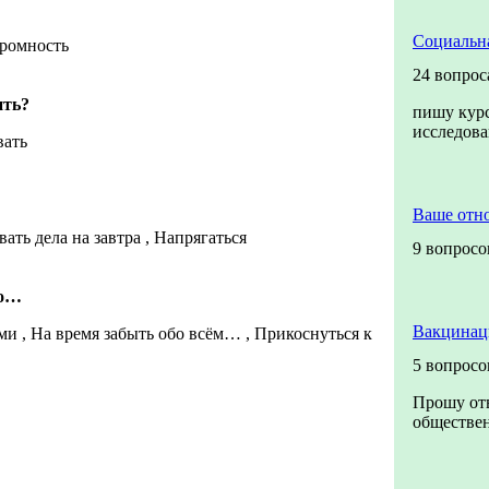
Социальна
кромность
24 вопрос
ить?
пишу курс
исследов
вать
Ваше отн
ать дела на завтра , Напрягаться
9 вопросо
но…
Вакцинац
ми , На время забыть обо всём… , Прикоснуться к
5 вопросо
Прошу отв
обществен