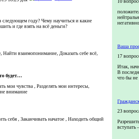
10 вопрос
положите
нейтраль
 в следующем году? Чему научиться и какие
негативн
шить и где взять на всё деньги?
Ваша про
, Найти взаимопонимание, Доказать себе всё,
17 вопрос
Итак, нач
В последн
кто будет…
что бы не 
ь мои чувства , Разделять мои интересы,
мне внимание
Гражданс
23 вопрос
ть себя , Заканчивать начатое , Находить общий
Разрешить
вступать 