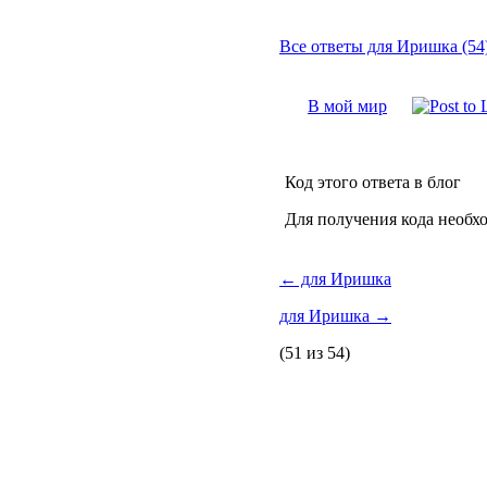
Все ответы для Иришка (54
В мой мир
Код этого ответа в блог
Для получения кода необх
←
для Иришка
для Иришка
→
(51 из 54)