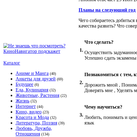
Планы на следующий год
Чего собираетесь добиться
качества развить? Что совер
Что сделать?
1.
Осуществить задуманное
Успешно сдать экзамены
Каталог
Аниме и Манга
(40)
Познакомиться с тем, 
Анкеты для друзей
(69)
2.
Будущее
Дорожить мной , Понимат
(6)
Еда, Кулинария
Доверять мне , Уделять 
(32)
Животные, Растения
(22)
Жизнь
(32)
Интернет
Чему научиться?
(44)
Кино, видео
(23)
3.
Красота и Мода
Любить, понимать и цени
(32)
Литература, Поэзия
язык
(39)
Любовь, Дружба,
Отношения
(134)