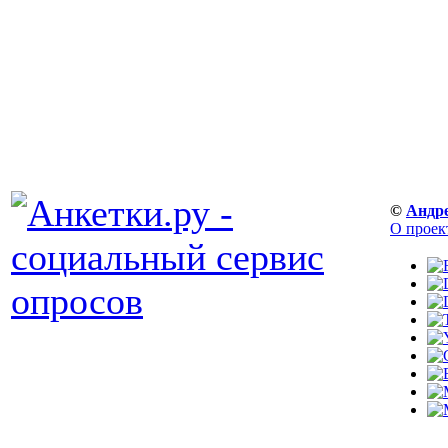
©
Андр
О проек