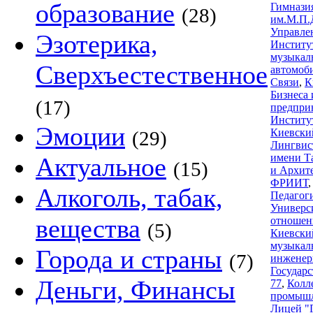
образование
Гимнази
(28)
им.М.П.
Управле
Эзотерика,
Институ
музыкал
Сверхъестественное
автомоб
Связи
,
К
Бизнеса
(17)
предпри
Институ
Эмоции
Киевски
(29)
Лингвис
имени Т
Актуальное
(15)
и Архит
ФРИИТ
Алкоголь, табак,
Педагог
Универс
вещества
отношен
(5)
Киевски
музыкал
Города и страны
(7)
инженер
Государ
Деньги, Финансы
77
,
Колл
промышл
Лицей "