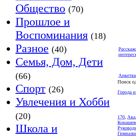
Общество
(70)
Прошлое и
Воспоминания
(18)
Разное
(40)
Расскаж
интерес
Семья, Дом, Дети
(66)
Анкетк
Поиск о
Спорт
(26)
Города и
Увлечения и Хобби
(20)
170
,
Ака
Конашев
Школа и
Руковод
Гимнази