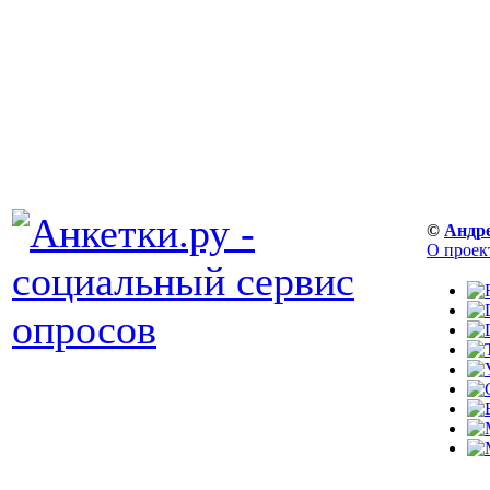
©
Андр
О проек