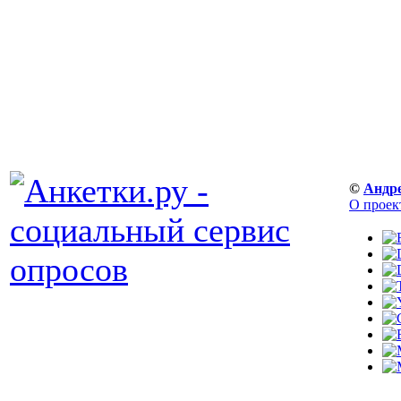
©
Андр
О проек