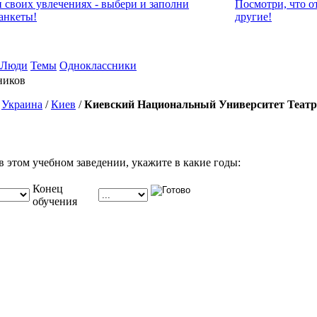
и своих увлечениях - выбери и заполни
Посмотри, что о
анкеты!
другие!
Люди
Темы
Одноклассники
ников
/
Украина
/
Киев
/
Киевский Национальный Университет Театр
в этом учебном заведении, укажите в какие годы:
Конец
обучения