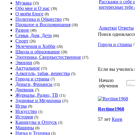
Расскажи о себе 
Музыка
(33)
интересные тебе 
Обо мне и О нас
(39)
О моём блоге
(8)
Политика и Общество
(70)
Прошлое и Воспоминания
(18)
Анкетки
Ответы
Разное
(40)
Поиск однокласс
Семья, Дом, Дети
(66)
Спорт
(26)
Города и страны
Увлечения и Хобби
(20)
Школа и образование
(28)
Эзотерика, Сверхъестественное
(17)
Эмоции
(29)
Актуальное
(15)
Если вы учились 
Алкоголь, табак, вещества
(5)
Города и страны
(7)
Начало
Деньги, Финансы
(13)
обучения
Дневник
(7)
Журналы, Радио, ТВ
(11)
Здоровье и Медицина
(21)
Игры
(9)
Rectime1968
Искусство
(1)
История
(5)
57 лет
Киев
Каникулы и Отпуск
(3)
Машины
(8)
Наука и Техника
(3)