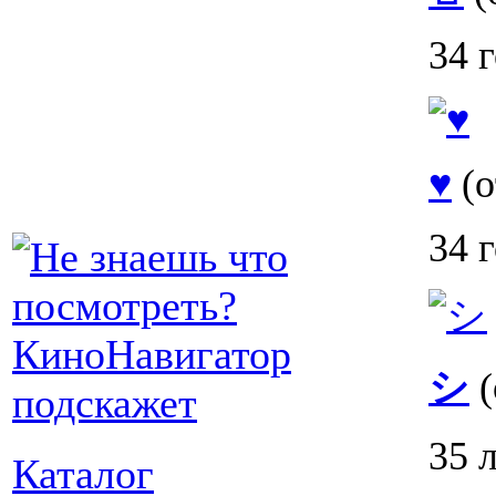
34 
♥
(о
34 
シ
(
35 
Каталог