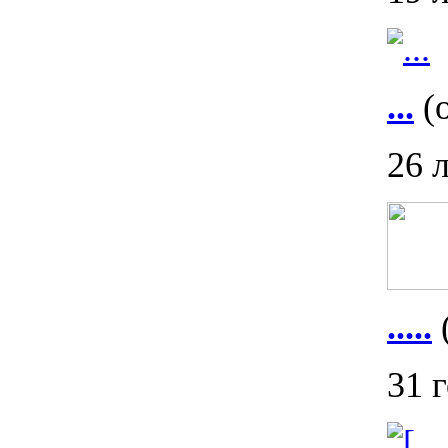
...
(о
26 
.....
(
31 