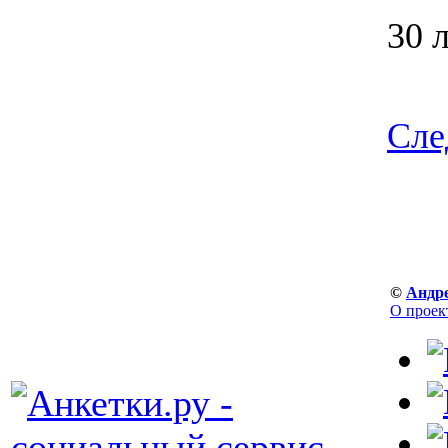
30 
Сле
©
Андр
О проек