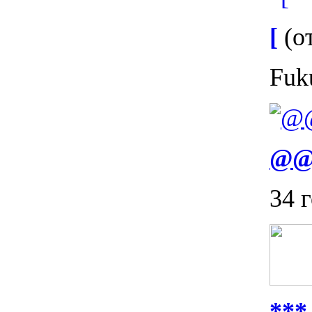
[
(от
Fuk
@
34 
***