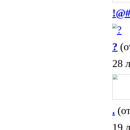
!@
?
(о
28 
.
(от
19 