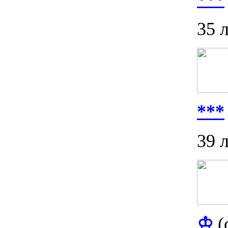
35 
***
39 
♔
(