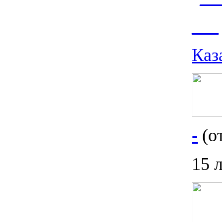
___
Каз
-
(от
15 