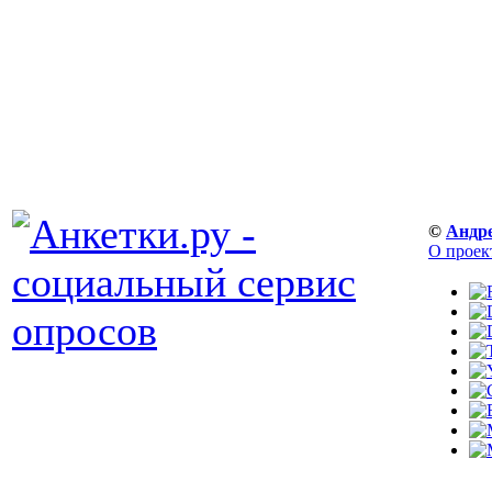
©
Андр
О проек