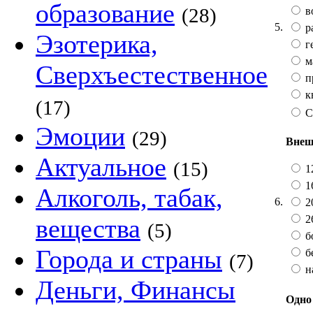
образование
(28)
в
5.
р
Эзотерика,
г
м
Сверхъестественное
п
к
(17)
С
Эмоции
(29)
Внеш
Актуальное
(15)
12
16
Алкоголь, табак,
6.
20
2
вещества
(5)
б
Города и страны
бе
(7)
н
Деньги, Финансы
Одно 