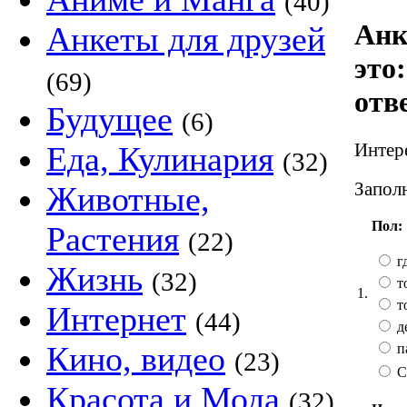
(40)
Анк
Анкеты для друзей
это
(69)
отв
Будущее
(6)
Интере
Еда, Кулинария
(32)
Заполн
Животные,
Пол:
Растения
(22)
гд
Жизнь
(32)
т
1.
т
Интернет
(44)
д
Кино, видео
п
(23)
С
Красота и Мода
(32)