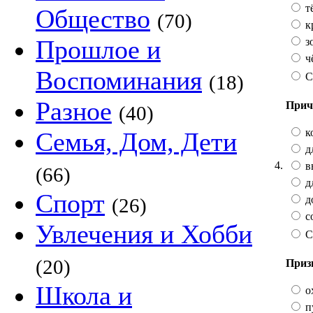
т
Общество
(70)
к
Прошлое и
з
ч
Воспоминания
С
(18)
Разное
Прич
(40)
к
Семья, Дом, Дети
д
4.
в
(66)
д
Спорт
д
(26)
с
Увлечения и Хобби
С
(20)
Приз
Школа и
о
п