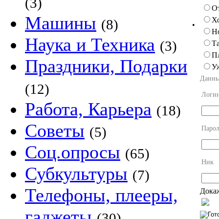
(3)
О
Машины
Х
(8)
•
Н
Наука и Техника
(3)
Та
П
Праздники, Подарки
У
Данны
(12)
Логи
Работа, Карьера
(18)
Советы
(5)
Парол
Соц.опросы
(65)
Ник
Субкультуры
(7)
Телефоны, плееры,
Докаж
гаджеты
(30)