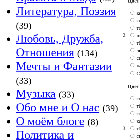
Цвет 
Литература, Поэзия
к
с
(39)
т
Любовь, Дружба,
2.
н
т
Отношения
ч
(134)
с
Мечты и Фантазии
ж
С
(33)
Цвет
Музыка
(33)
с
Обо мне и О нас
(39)
т
с
О моём блоге
(8)
к
3.
т
Политика и
с