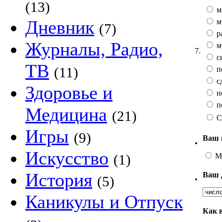
(13)
м
Дневник
м
(7)
р
Журналы, Радио,
м
7.
с
ТВ
(11)
п
с
Здоровье и
н
п
Медицина
(21)
С
Игры
(9)
Ваш 
•
Искусство
М
(1)
История
Ваш 
(5)
•
Каникулы и Отпуск
Как 