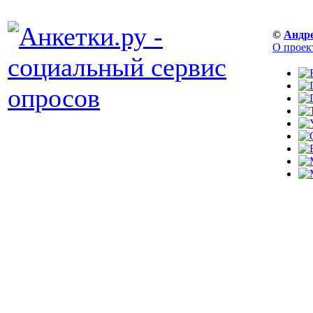
©
Андр
О проек