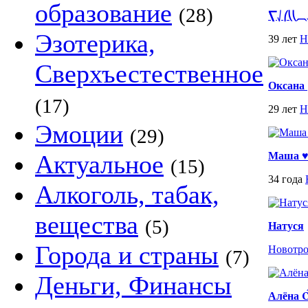
образование
(28)
⎲⎷⎛⎝⎝
Эзотерика,
39 лет
Н
Сверхъестественное
Оксана 
(17)
29 лет
Н
Эмоции
(29)
Актуальное
Маша 
(15)
34 года
Алкоголь, табак,
вещества
(5)
Натуся
Города и страны
Новотр
(7)
Деньги, Финансы
Алён