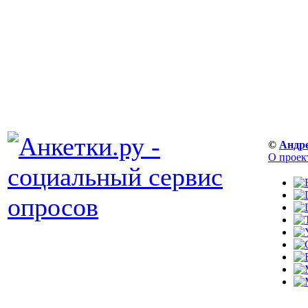
©
Андр
О проек