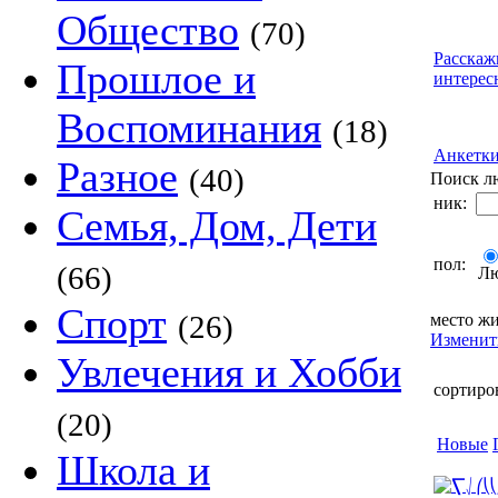
Общество
(70)
Расскаж
Прошлое и
интерес
Воспоминания
(18)
Анкетк
Разное
(40)
Поиск л
ник:
Семья, Дом, Дети
пол:
(66)
Л
Спорт
(26)
место жи
Изменит
Увлечения и Хобби
сортиро
(20)
Новые
Школа и