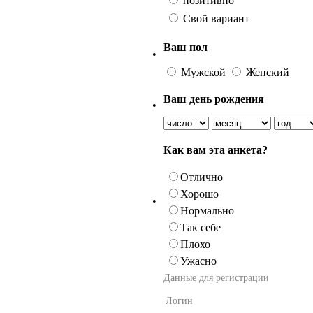
позитивно
Свой вариант
Ваш пол
•
Мужской
Женский
Ваш день рождения
•
Как вам эта анкета?
Отлично
Хорошо
•
Нормально
Так себе
Плохо
Ужасно
Данные для регистрации
Логин