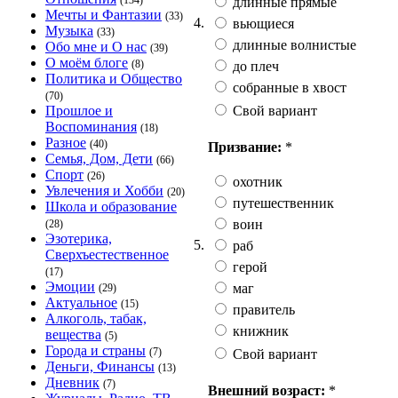
(134)
длинные прямые
Мечты и Фантазии
(33)
4.
вьющиеся
Музыка
(33)
длинные волнистые
Обо мне и О нас
(39)
О моём блоге
(8)
до плеч
Политика и Общество
собранные в хвост
(70)
Свой вариант
Прошлое и
Воспоминания
(18)
Разное
(40)
Призвание:
*
Семья, Дом, Дети
(66)
Спорт
(26)
охотник
Увлечения и Хобби
(20)
путешественник
Школа и образование
воин
(28)
Эзотерика,
5.
раб
Сверхъестественное
герой
(17)
Эмоции
маг
(29)
Актуальное
(15)
правитель
Алкоголь, табак,
книжник
вещества
(5)
Города и страны
(7)
Свой вариант
Деньги, Финансы
(13)
Дневник
(7)
Внешний возраст:
*