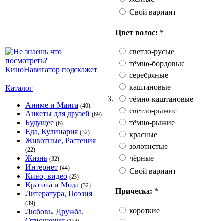
Свой вариант
Цвет волос:
*
светло-русые
тёмно-бордовые
серебряные
каштановые
Каталог
3.
тёмно-каштановые
Аниме и Манга
(40)
светло-рыжие
Анкеты для друзей
(69)
тёмно-рыжие
Будущее
(6)
Еда, Кулинария
(32)
красные
Животные, Растения
золотистые
(22)
чёрные
Жизнь
(32)
Интернет
(44)
Свой вариант
Кино, видео
(23)
Красота и Мода
(32)
Прическа:
*
Литература, Поэзия
(39)
короткие
Любовь, Дружба,
Отношения