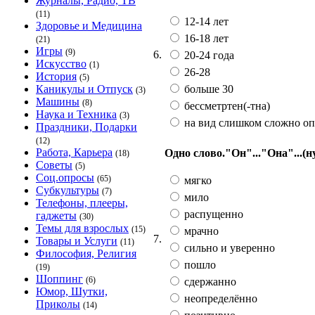
Журналы, Радио, ТВ
(11)
12-14 лет
Здоровье и Медицина
16-18 лет
(21)
Игры
(9)
6.
20-24 года
Искусство
(1)
26-28
История
(5)
больше 30
Каникулы и Отпуск
(3)
Машины
(8)
бессметртен(-тна)
Наука и Техника
(3)
на вид слишком сложно оп
Праздники, Подарки
(12)
Работа, Карьера
Одно слово."Он"..."Она"...(н
(18)
Советы
(5)
Соц.опросы
(65)
мягко
Субкультуры
(7)
мило
Телефоны, плееры,
распущенно
гаджеты
(30)
Темы для взрослых
(15)
мрачно
7.
Товары и Услуги
(11)
сильно и уверенно
Философия, Религия
пошло
(19)
Шоппинг
(6)
сдержанно
Юмор, Шутки,
неопределённо
Приколы
(14)