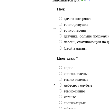
Заполняется для:
Пол:
где-то потерялся
точно девушка
1.
точно парень
девушка, больше похожая 
парень, смахивающий на 
Свой вариант
Цвет глаз:
*
карие
светло-зеленые
темно-зеленые
2.
небесно-голубые
тёмно-синие
чёрные
светло-серые
жёлтые