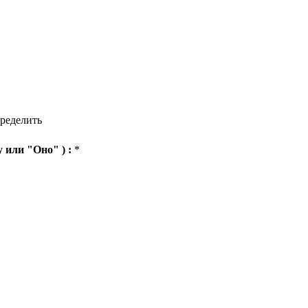
ределить
у или "Оно" ) :
*