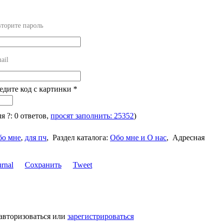
торите пароль
ail
ведите код с картинки
*
ля ?: 0 ответов,
просят заполнить: 25352
)
бо мне
,
для пч
,
Раздел каталога:
Обо мне и О нас
,
Адресная
Сохранить
Tweet
авторизоваться или
зарегистрироваться