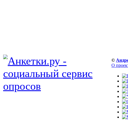
©
Андр
О проек