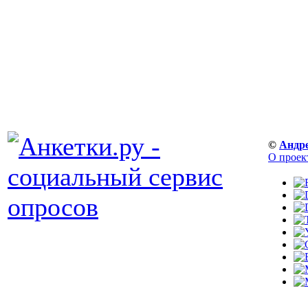
©
Андр
О проек