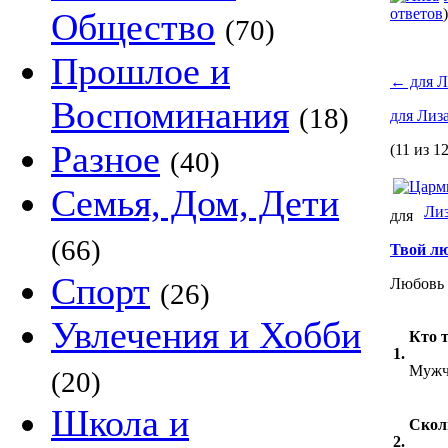
ответов
)
Общество
(70)
Прошлое и
←
для Л
Воспоминания
(18)
для Лиз
Разное
(11 из 12
(40)
Семья, Дом, Дети
Ли
для
(66)
Твой лю
Спорт
Любовь 
(26)
Увлечения и Хобби
Кто 
1.
Мужч
(20)
Школа и
Скол
2.