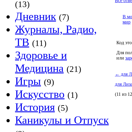
Все отве
(13)
Дневник
(7)
В м
мир
Журналы, Радио,
ТВ
(11)
Код это
Здоровье и
Для пол
или
зар
Медицина
(21)
←
для Л
Игры
(9)
для Лиз
Искусство
(1)
(11 из 12
История
(5)
Каникулы и Отпуск