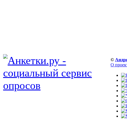
©
Андр
О проек