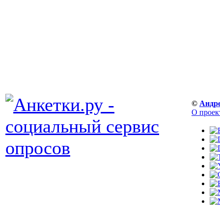
©
Андр
О проек