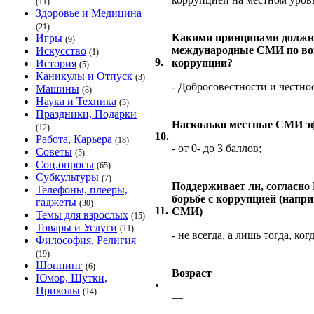
(11)
Здоровье и Медицина
(21)
Какими принципами должны
Игры
(9)
международные СМИ по воп
Искусство
(1)
9.
коррупции?
История
(5)
Каникулы и Отпуск
(3)
- Добросовестности и честно
Машины
(8)
Наука и Техника
(3)
Праздники, Подарки
Насколько местные СМИ эфф
(12)
10.
Работа, Карьера
(18)
- от 0- до 3 баллов;
Советы
(5)
Соц.опросы
(65)
Субкультуры
(7)
Поддерживает ли, согласн
Телефоны, плееры,
борьбе с коррупцией (напр
гаджеты
(30)
11.
СМИ)
Темы для взрослых
(15)
Товары и Услуги
(11)
- не всегда, а лишь тогда, ког
Философия, Религия
(19)
Шоппинг
(6)
Возраст
Юмор, Шутки,
•
Приколы
(14)
—