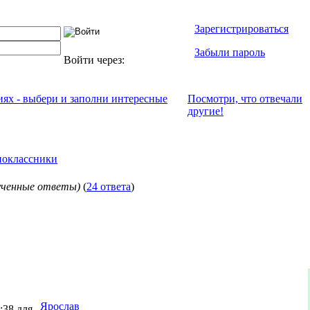
Зарегистрироваться
Забыли пароль
Войти через:
иях - выбери и заполни интересные
Посмотри, что отвeчали
другие!
оклассники
ученные ответы)
(
24 ответа
)
Ярослав
:38 для