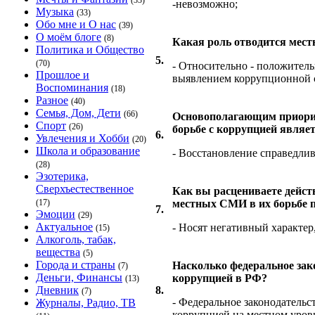
(33)
-невозможно;
Музыка
(33)
Обо мне и О нас
(39)
О моём блоге
(8)
Какая роль отводится мес
Политика и Общество
5.
(70)
- Относительно - положитель
Прошлое и
выявлением коррупционной с
Воспоминания
(18)
Разное
(40)
Семья, Дом, Дети
(66)
Основополагающим приорите
Спорт
(26)
борьбе с коррупцией являе
6.
Увлечения и Хобби
(20)
Школа и образование
- Восстановление справедли
(28)
Эзотерика,
Сверхъестественное
Как вы расцениваете дейст
(17)
местных СМИ в их борьбе 
7.
Эмоции
(29)
Актуальное
- Носят негативный характер
(15)
Алкоголь, табак,
вещества
(5)
Города и страны
Насколько федеральное за
(7)
Деньги, Финансы
коррупцией в РФ?
(13)
Дневник
8.
(7)
- Федеральное законодатель
Журналы, Радио, ТВ
коррупцией на местном уров