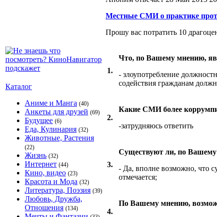
Местные СМИ о практике прот
Прошу вас потратить 10 драгоце
Что, по Вашему мнению, яв
1.
- злоупотребление должностн
содействия гражданам должн
Каталог
Аниме и Манга
(40)
Какие СМИ более коррумпи
Анкеты для друзей
(69)
2.
Будущее
(6)
-затрудняюсь ответить
Еда, Кулинария
(32)
Животные, Растения
(22)
Существуют ли, по Вашему
Жизнь
(32)
Интернет
3.
(44)
- Да, вполне возможно, что 
Кино, видео
(23)
отмечается;
Красота и Мода
(32)
Литература, Поэзия
(39)
Любовь, Дружба,
По Вашему мнению, возмож
Отношения
(134)
4.
Мечты и Фантазии