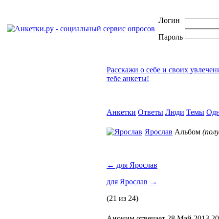
Логин
Пароль
Расскажи о себе и своих увлечен
тебе анкеты!
Анкетки
Ответы
Люди
Темы
Одн
Ярослав
Альбом
(пол
←
для Ярослав
для Ярослав
→
(21 из 24)
Аноним отвечает 28 Май 2013 20