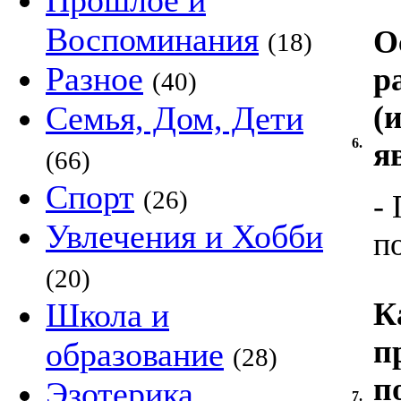
Прошлое и
Воспоминания
О
(18)
Разное
р
(40)
Семья, Дом, Дети
(
6.
я
(66)
Спорт
(26)
-
Увлечения и Хобби
п
(20)
Школа и
К
п
образование
(28)
п
Эзотерика,
7.