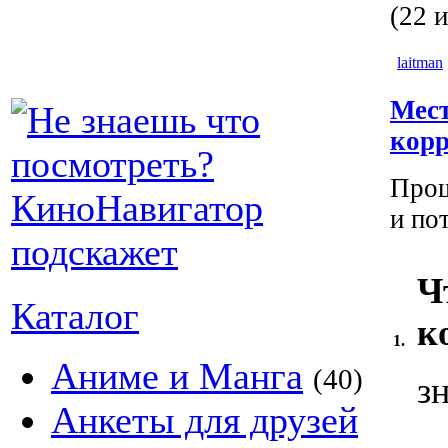
(22 и
laitman
Мест
кор
Прош
и по
Ч
Каталог
к
1.
Аниме и Манга
(40)
з
Анкеты для друзей