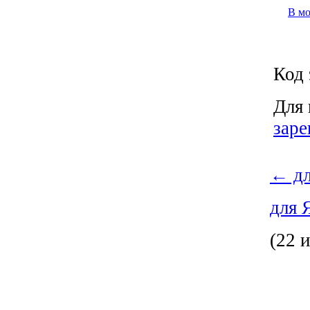
В м
Код 
Для 
заре
←
дл
для 
(22 и