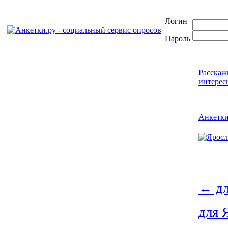
Логин
Пароль
Расскаж
интерес
Анкетк
←
дл
для 