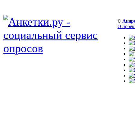
©
Андр
О проек