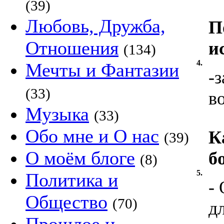
(39)
Любовь, Дружба,
П
Отношения
и
(134)
4.
Мечты и Фантазии
-
(33)
в
Музыка
(33)
Обо мне и О нас
К
(39)
О моём блоге
б
(8)
5.
Политика и
-
Общество
(70)
д