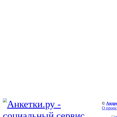
©
Андр
О проек