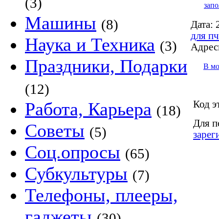
(3)
запо
Машины
(8)
Дата:
2
для пч
Наука и Техника
(3)
Адрес
Праздники, Подарки
В м
(12)
Код э
Работа, Карьера
(18)
Для п
Советы
(5)
зарег
Соц.опросы
(65)
Субкультуры
(7)
Телефоны, плееры,
гаджеты
(30)