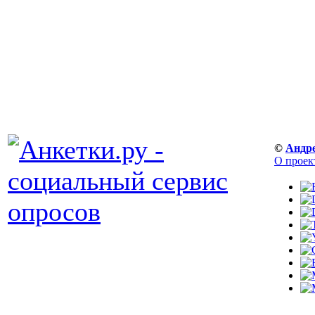
©
Андр
О проек