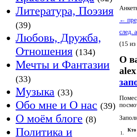
Литература, Поэзия
Анке
←
пре
(39)
след. 
Любовь, Дружба,
(15 из
Отношения
(134)
О в
Мечты и Фантазии
alex
(33)
зап
Музыка
(33)
Помест
Обо мне и О нас
(39)
посмот
О моём блоге
Заполн
(8)
Политика и
Кто
1.