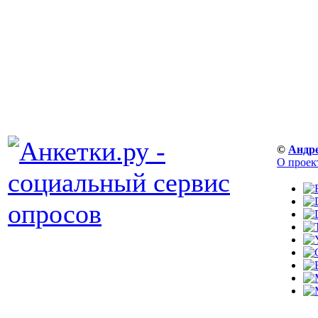
©
Андр
О проек