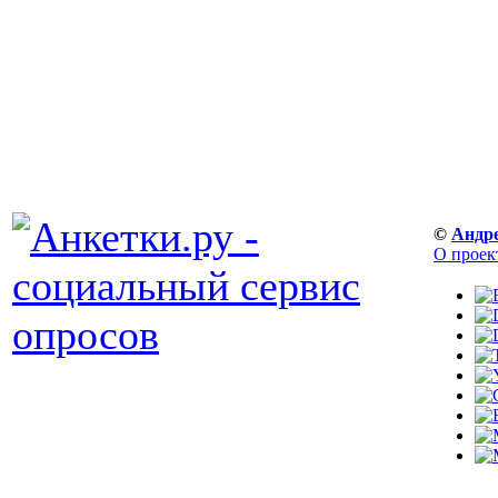
©
Андр
О проек