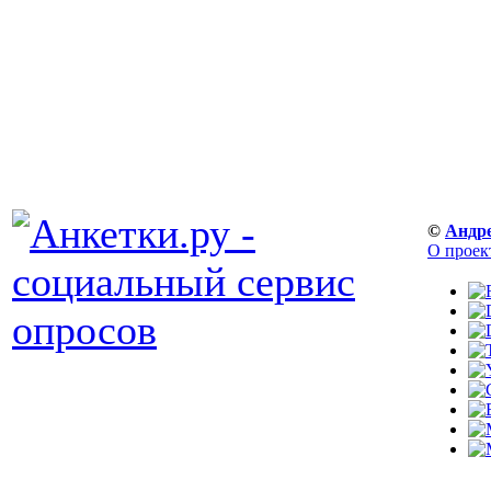
©
Андр
О проек