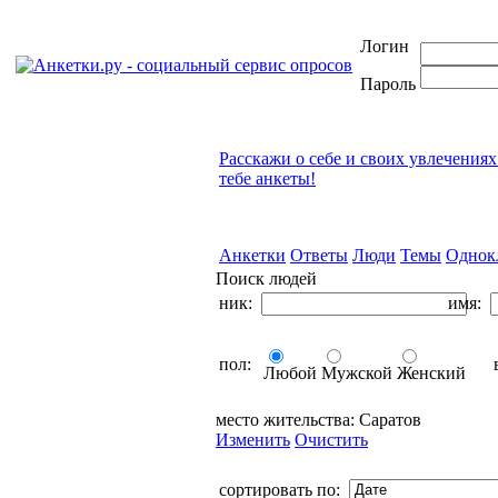
Логин
Пароль
Расскажи о себе и своих увлечениях
тебе анкеты!
Анкетки
Ответы
Люди
Темы
Однок
Поиск людей
ник:
имя:
пол:
в
Любой
Мужской
Женский
место жительства:
Саратов
Изменить
Очистить
сортировать по: