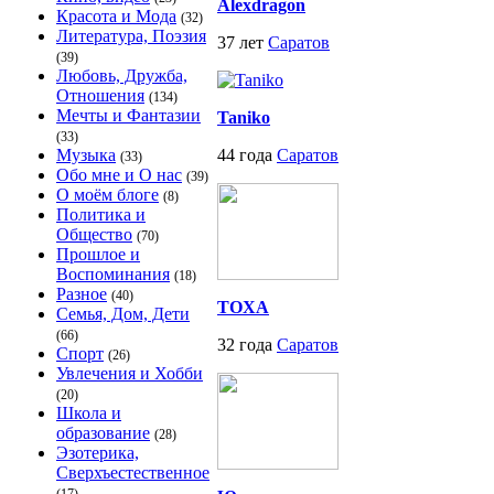
Alexdragon
Красота и Мода
(32)
Литература, Поэзия
37 лет
Саратов
(39)
Любовь, Дружба,
Отношения
(134)
Мечты и Фантазии
Taniko
(33)
Музыка
44 года
Саратов
(33)
Обо мне и О нас
(39)
О моём блоге
(8)
Политика и
Общество
(70)
Прошлое и
Воспоминания
(18)
Разное
(40)
TOXA
Семья, Дом, Дети
(66)
32 года
Саратов
Спорт
(26)
Увлечения и Хобби
(20)
Школа и
образование
(28)
Эзотерика,
Сверхъестественное