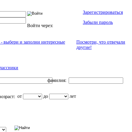
Зарегистрироваться
Забыли пароль
Войти через:
 - выбери и заполни интересные
Посмотри, что отвeчали
другие!
лассники
фамилия:
от
до
лет
озраст: