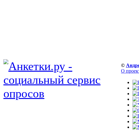
©
Андр
О проек